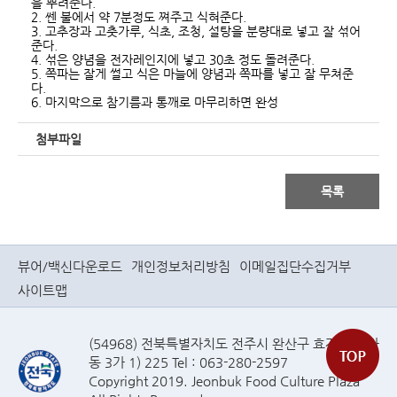
을 뿌려준다.
2. 쎈 불에서 약 7분정도 쪄주고 식혀준다.
3. 고추장과 고춧가루, 식초, 조청, 설탕을 분량대로 넣고 잘 섞어
준다.
4. 섞은 양념을 전자레인지에 넣고 30초 정도 돌려준다.
5. 쪽파는 잘게 썰고 식은 마늘에 양념과 쪽파를 넣고 잘 무쳐준
다.
6. 마지막으로 참기름과 통깨로 마무리하면 완성
첨부파일
목록
뷰어/백신다운로드
개인정보처리방침
이메일집단수집거부
사이트맵
(54968) 전북특별자치도 전주시 완산구 효자로(효자
동 3가 1) 225 Tel : 063-280-2597
Copyright 2019. Jeonbuk Food Culture Plaza