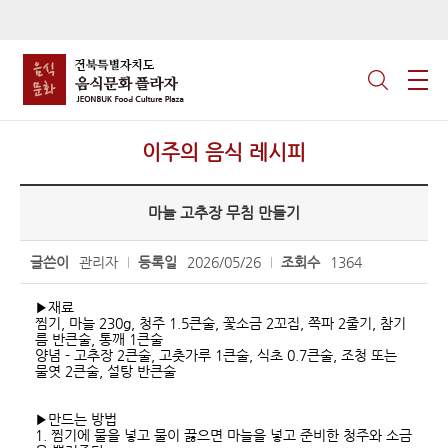
이주의 음식 레시피
마늘 고추장 무침 만들기
글쓴이
관리자
등록일
2026/05/26
조회수
1364
▶재료
찜기, 마늘 230g, 청주 1.5큰술, 꽃소금 2꼬집, 쪽파 2줄기, 참기
름 반큰술, 통깨 1큰술
양념 - 고추장 2큰술, 고춧가루 1큰술, 식초 0.7큰술, 조청 또는
물엿 2큰술, 설탕 반큰술
▶만드는 방법
1. 찜기에 물을 넣고 물이 끓으면 마늘을 넣고 준비한 청주와 소금