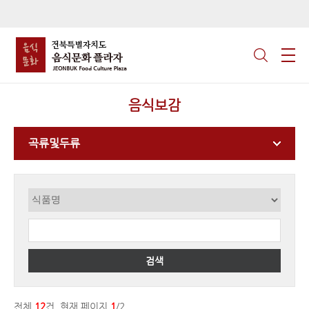
음식보감
곡류및두류
검색
전체
12
건, 현재 페이지
1
/2