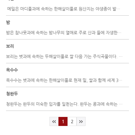
메밀은 마디풀과에 속하는 한해살이풀로 원산지는 야생종이 발견된 지역인 아무르..
밤
밤은 참나뭇과에 속하는 밤나무의 열매로 주로 산과 들에 자생한다. 원산지는 중국과 유..
보리
보리는 볏과에 속하는 두해살이풀로 쌀 다음 가는 주식곡물이다. 원산지는 서남아시아, ..
옥수수
옥수수는 볏과에 속하는 한해살이풀로 현재 밀, 쌀과 함께 세계 3대 주요 농산물 중의 ..
청완두
청완두는 완두의 미숙한 입자를 일컫는다. 완두는 콩과에 속하는 한해살이 또는 두해살..
1
2