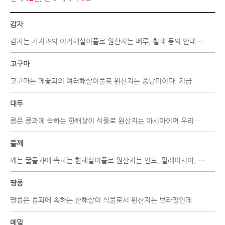
감자
감자는 가지과의 여러해살이풀로 원산지는 페루, 칠레 등의 안데스 산맥 주변 지역이다...
고구마
고구마는 메꽃과의 여러해살이풀로 원산지는 중남미이다. 지금은 세계 각지 온대지방에..
대두
콩은 콩과에 속하는 한해살이 식물로 원산지는 아시아이며 우리나라를 비롯하여 중국, ..
들깨
깨는 꿀풀과에 속하는 한해살이풀로 원산지는 인도, 말레이시아, 이집트 지방이다. 우리..
땅콩
땅콩은 콩과에 속하는 한해살이 식물로서 원산지는 브라질인데 현재 주산지는 인도, 중..
메밀