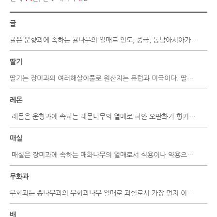
귤
귤은 운향과에 속하는 귤나무의 열매로 인도, 중국, 동남아시아가 원산지이다. 우리나라..
딸기
딸기는 장미과의 여러해살이풀로 원산지는 유럽과 미국이다. 딸기는 풀딸기, 양딸기, 나..
레몬
레몬은 운향과에 속하는 레몬나무의 열매로 하얀 오판화가 향기를 뿜으며 1년 내..
매실
매실은 장미과에 속하는 매화나무의 열매로서 식용이나 약용으로 쓰인다. 중국이..
무화과
무화과는 뽕나무과의 무화과나무 열매로 과실로서 가장 먼저 이용된 것 중의 하나이다. ..
배