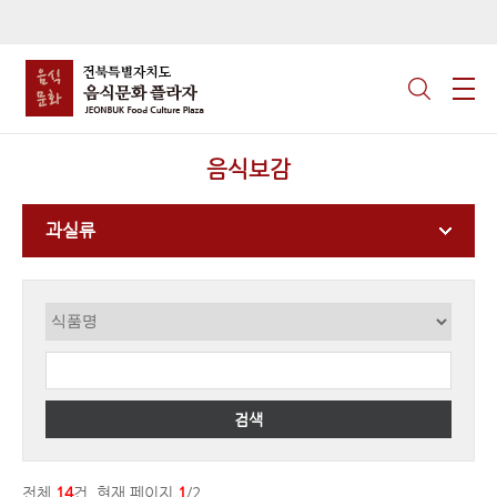
음식보감
과실류
검색
전체
14
건, 현재 페이지
1
/2