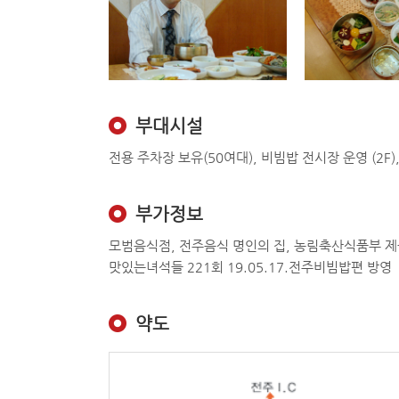
부대시설
전용 주차장 보유(50여대), 비빔밥 전시장 운영 (2F
부가정보
모범음식점, 전주음식 명인의 집, 농림축산식품부 
맛있는녀석들 221회 19.05.17.전주비빔밥편 방영
약도