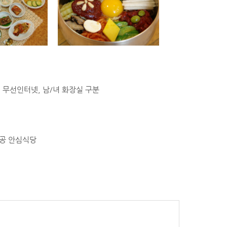
), 무선인터넷, 남/녀 화장실 구분
제공 안심식당