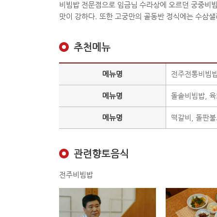
비빔밥 전문점으로 임금님 수라상에 오르던 궁중비빔밥
맛이 강하다. 또한 고궁만의 골동반 정식에는 수삼샐러드
추천메뉴
메뉴명
전주전통비빔밥
메뉴명
돌솥비빔밥, 
메뉴명
떡갈비, 돌판
관련향토음식
전주비빔밥