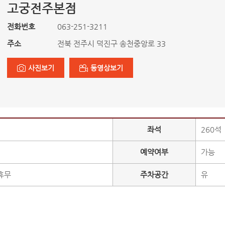
고궁전주본점
전화번호
063-251-3211
주소
전북 전주시 덕진구 송천중앙로 33
사진보기
동영상보기
좌석
260석
예약여부
가능
휴무
주차공간
유