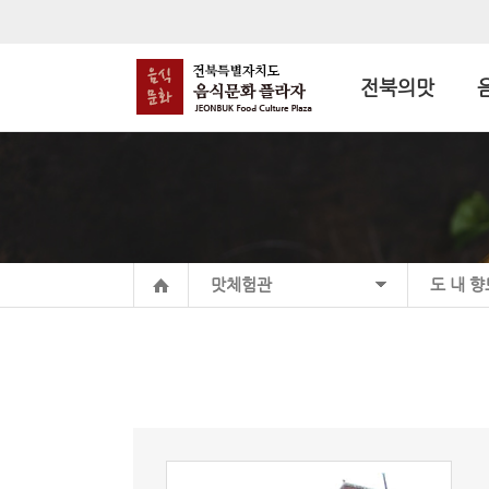
전북의맛
맛체험관
도 내 