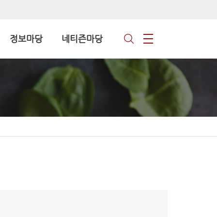
정보마당
네티즌마당