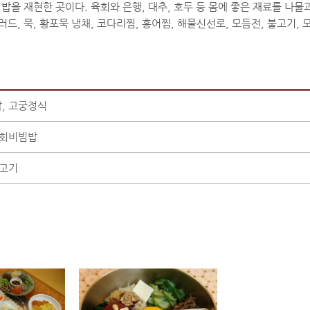
을 재현한 곳이다. 육회와 은행, 대추, 호두 등 몸에 좋은 재료를 나물
, 묵, 황포묵 냉채, 코다리찜, 홍어찜, 해물신선로, 모듬전, 불고기, 모
, 고궁정식
육회비빔밥
불고기