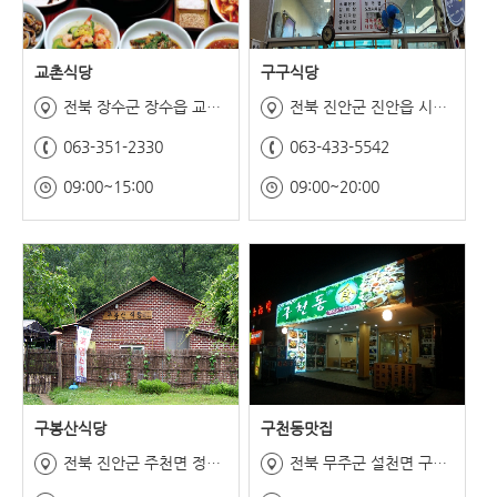
교촌식당
구구식당
전북 장수군 장수읍 교촌로 33-2
전북 진안군 진안읍 시장길 16
063-351-2330
063-433-5542
09:00~15:00
09:00~20:00
구봉산식당
구천동맛집
전북 진안군 주천면 정주천로 579-12
전북 무주군 설천면 구천동1로 101