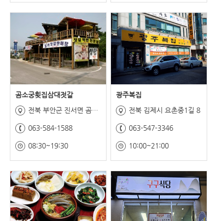
곰소궁횟집삼대젓갈
광주복집
전북 부안군 진서면 곰소항길25
전북 김제시 요촌중1길 8
063-584-1588
063-547-3346
08:30~19:30
10:00~21:00