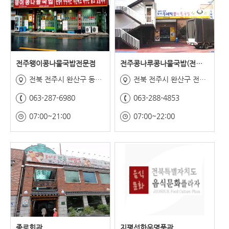
전주왱이콩나물국밥전문점
전주콩나루콩나물국밥(전국본점)
전북 전주시 완산구 동문길 88
전북 전주시 완산구 전동성당길 14
063-287-6980
063-288-4853
07:00~21:00
07:00~22:00
종로회관
지평선한우명품관