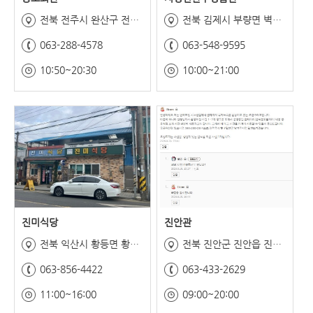
전북 전주시 완산구 전동성당길 98
전북 김제시 부량면 벽골제로 442
063-288-4578
063-548-9595
10:50~20:30
10:00~21:00
진미식당
진안관
전북 익산시 황등면 황등로 158
전북 진안군 진안읍 진장로 21
063-856-4422
063-433-2629
11:00~16:00
09:00~20:00