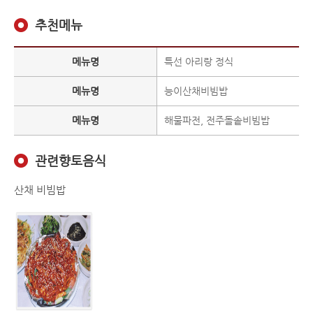
추천메뉴
메뉴명
특선 아리랑 정식
메뉴명
능이산채비빔밥
메뉴명
해물파전, 전주돌솥비빔밥
관련향토음식
산채 비빔밥