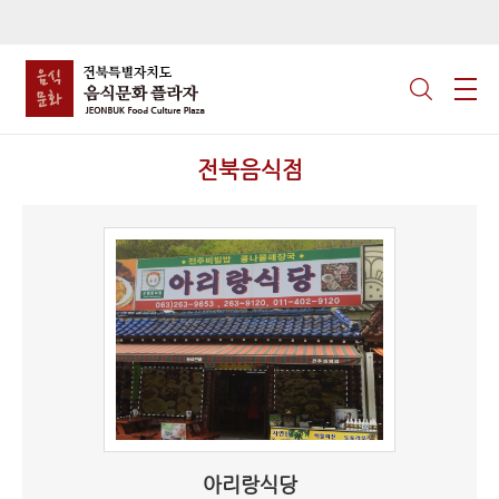
전북음식점
아리랑식당