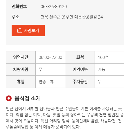
전화번호
063-263-9120
주소
전북 완주군 운주면 대둔산공원길 34
사진보기
영업시간
06:00~22:00
좌석
160석
차량지원
무
예약여부
가능
휴일
연중무휴
주차공간
무
음식점 소개
인근 산에서 채취한 산나물과 인근 주민들이 기른 야채를 사용하는 곳
이다. 직접 담군 더덕, 마늘, 깻잎 등의 장아찌는 무공해 천연 밑반찬 중
에서 맛이 으뜸이다. 특선 아리랑 정식, 능이산채비빔밥, 해물파전, 전
주돌솥비빔밥 등 여러 메뉴가 준비되어 있다.