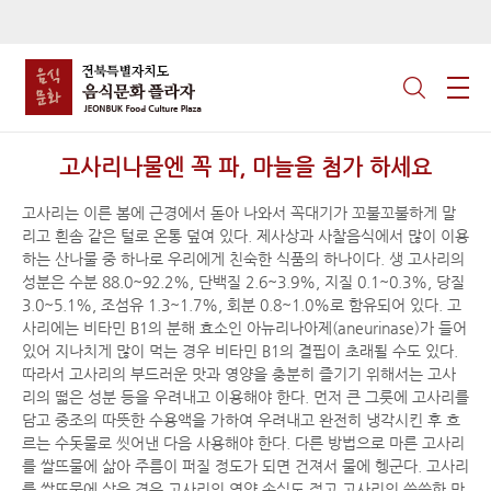
고사리나물엔 꼭 파, 마늘을 첨가 하세요
고사리는 이른 봄에 근경에서 돋아 나와서 꼭대기가 꼬불꼬불하게 말
리고 흰솜 같은 털로 온통 덮여 있다. 제사상과 사찰음식에서 많이 이용
하는 산나물 중 하나로 우리에게 친숙한 식품의 하나이다. 생 고사리의
성분은 수분 88.0~92.2%, 단백질 2.6~3.9%, 지질 0.1~0.3%, 당질
3.0~5.1%, 조섬유 1.3~1.7%, 회분 0.8~1.0%로 함유되어 있다. 고
사리에는 비타민 B1의 분해 효소인 아뉴리나아제(aneurinase)가 들어
있어 지나치게 많이 먹는 경우 비타민 B1의 결핍이 초래될 수도 있다.
따라서 고사리의 부드러운 맛과 영양을 충분히 즐기기 위해서는 고사
리의 떫은 성분 등을 우려내고 이용해야 한다. 먼저 큰 그릇에 고사리를
담고 중조의 따뜻한 수용액을 가하여 우려내고 완전히 냉각시킨 후 흐
르는 수돗물로 씻어낸 다음 사용해야 한다. 다른 방법으로 마른 고사리
를 쌀뜨물에 삶아 주름이 퍼질 정도가 되면 건져서 물에 헹군다. 고사리
를 쌀뜨물에 삶을 경우 고사리의 영양 손실도 적고 고사리의 씁쓸한 맛