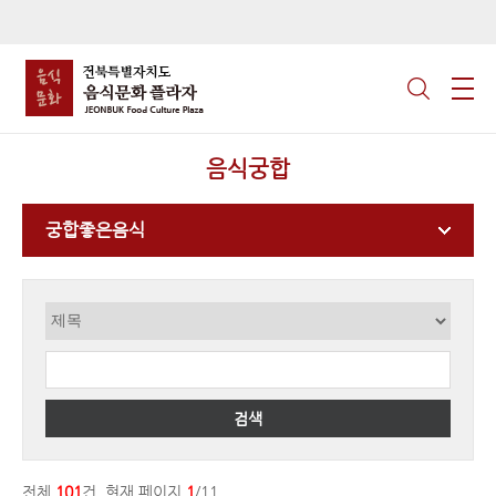
음식궁합
궁합좋은음식
검색
전체
101
건, 현재 페이지
1
/11