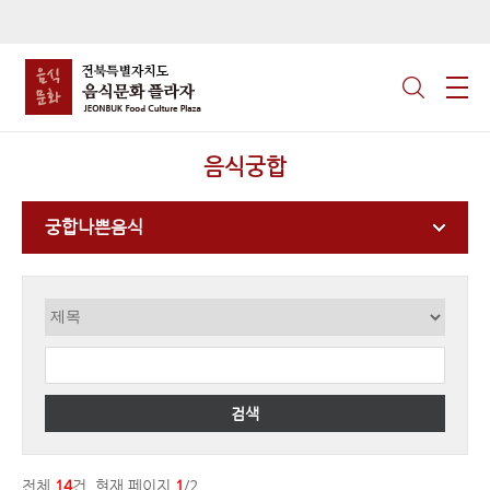
음식궁합
궁합나쁜음식
검색
전체
14
건, 현재 페이지
1
/2