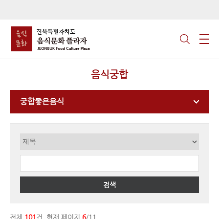
음식궁합
궁합좋은음식
검색
전체
101
건, 현재 페이지
6
/11