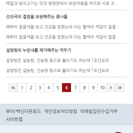
메밀과 돼지고기는 맛과 영양면에서 보완작용을 하므로 서로 조화가 잘..
선짓국의 결점을 보완해주는 콩나물
예부터 얼굴색을 보고 건강을 점쳤는데 이는 혈액의 색깔이 얼굴에 반..
예부터 얼굴색을 보고 건강을 점쳤는데 이는 혈액의 색깔이 얼굴에 반..
설렁탕의 누린내를 제거해주는 깍두기
설렁탕은 설농탕, 선농탕 등으로 불리기도 하는데 ｢조선요리..
설렁탕은 설농탕, 선농탕 등으로 불리기도 하는데 ｢조선요리..
1
2
3
4
5
6
7
8
9
10
뷰어/백신다운로드
개인정보처리방침
이메일집단수집거부
사이트맵