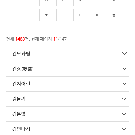
ㅊ
ㅋ
ㅌ
ㅍ
ㅎ
전체
1463
건, 현재 페이지
11
/147
건모과탕
건장(乾醬)
건치어란
검들지
검은엿
검인다식