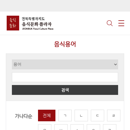
음식용어
검색
전체
ㄱ
ㄴ
ㄷ
ㄹ
가나다순
ㅁ
ㅂ
ㅅ
ㅇ
ㅈ