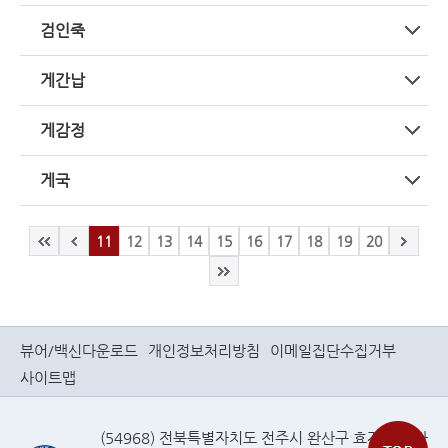
검인죽
게간납
게감정
게국
11
12
13
14
15
16
17
18
19
20
뷰어/백신다운로드
개인정보처리방침
이메일집단수집거부
사이트맵
(54968) 전북특별자치도 전주시 완산구 효자로(효자