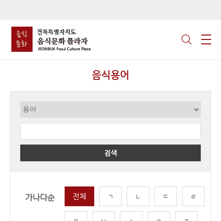
음식용어
검색
전체
ㄱ
ㄴ
ㄷ
ㄹ
가나다순
ㅁ
ㅂ
ㅅ
ㅇ
ㅈ