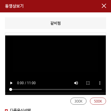
동영상보기
갈비찜
300K
500K
다른음식선택