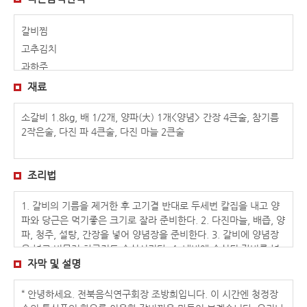
갈비찜
고추김치
과하주
김치밥
재료
꽃게장
소갈비 1.8kg, 배 1/2개, 양파(大) 1개<양념> 간장 4큰술, 참기름
녹두빈대떡
2작은술, 다진 파 4큰술, 다진 마늘 2큰술
다슬기탕
달래 해물전
대합구이
조리법
도토리묵
1. 갈비의 기름을 제거한 후 고기결 반대로 두세번 칼집을 내고 양
돌솥밥
파와 당근은 먹기좋은 크기로 잘라 준비한다. 2. 다진마늘, 배즙, 양
두릅전골
파, 청주, 설탕, 간장을 넣어 양념장을 준비한다. 3. 갈비에 양념장
두부떡국
을 넣고 버무려 하루정도 숙성시킨다. 4. 냄비에 숙성된 갈비를 넣
땅콩두부
고 육수를 부어 끓이고 절반쯤 익었을 때 준비한 야채를 넣고 끓인
자막 및 설명
다. 5. 갈비가 다 익었으면 참기름과 후추를 넣고 접시에 담는다.
모주(김시원)
“ 안녕하세요. 전북음식연구회장 조방희입니다. 이 시간엔 청정장
모주(송호연)