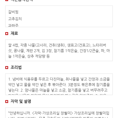
갈비찜
고추김치
과하주
김치밥
재료
꽃게장
쌀 4컵, 각종 나물(고사리, 건취(생취), 생표고(건표고), 느타리버
녹두빈대떡
섯, 콩나물, 계란 2개, 김 3장, 참기름 1작은술, 간장1/2큰술, 파, 마
다슬기탕
늘 1작은술, 상추 적당량 등
달래 해물전
대합구이
조리법
도토리묵
1. 냄비에 식용유를 두르고 다진마늘, 취나물을 넣고 간장과 소금을
돌솥밥
약간 넣고 물을 약간 넣은 후 볶아준다. 3분정도 볶은후에 참기름을
두릅전골
넣는다. 2. 엄나물은 마늘을 넣고 소금, 참기름을 넣고 버무려주고
두부떡국
마가목 나물도 맛있게 무쳐 마지막에 깨소금을 얹어준다. 3. 쌀을
땅콩두부
충분히 불린 후 밥을 고슬하게 지어 준비한다. 4. 여러 준비된 나물
자막 및 설명
을 그릇에 돌려 담고 중앙에 고추장을 넣고 달걀 후라이를 위에 놓
모주(김시원)
는다.
“안녕하십니까. <자막-가상조리실 장월미> 가상조리실에 장월미입
모주(송호연)