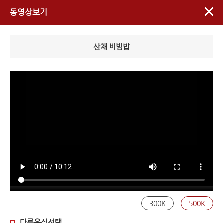
동영상보기
산채 비빔밥
300K
500K
다른음식선택