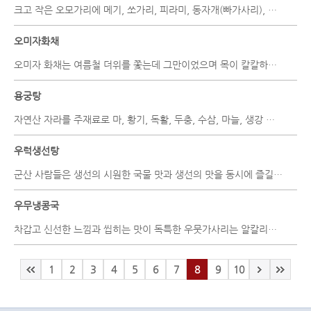
크고 작은 오모가리에 메기, 쏘가리, 피라미, 동자개(빠가사리), 잡고기를 구별해 얼큰하게 끓여낸 매운탕이 오모가리탕이다.
오미자화채
오미자 화채는 여름철 더위를 쫓는데 그만이었으며 목이 칼칼하고 헛기침이 자주 나거나 할 때 거담 진해작용과 설사와 땀을 멈추게 하는 약으로도 애용되었다.
용궁탕
자연산 자라를 주재료로 마, 황기, 독활, 두충, 수삼, 마늘, 생강 등을 넣어 특유의 비법으로 조리하는 임실군의 용궁탕은 쫄깃한 질감과 맛이 일품이고 건강식품으로 인기가 높다.
우럭생선탕
군산 사람들은 생선의 시원한 국물 맛과 생선의 맛을 동시에 즐길 수 있는 생선 요리법을 연구하여 군산식 생선탕을 개발하였다.
우무냉콩국
차갑고 신선한 느낌과 씹히는 맛이 독특한 우뭇가사리는 알칼리성 식품으로 단백질, 지방이 거의 없고 대부분이 갈락토오스란 다당류로 이루어졌기 때문에 소화흡수가 잘되지 않으므로 저에너지 식품으로 많이 이용된다.
1
2
3
4
5
6
7
8
9
10