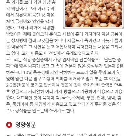
은 과거를 보러 가던 영남 총
각 박달이가 고개 아래 주막
에서 하룻밤을 묵던 중 마을
처녀 금봉이와 인연을 맺게
됐다. 그러나 과거에 낙방한
박달이가 제때 돌아오지 못하고 세월이 흘러 기다리다 지친 금봉이
는 상사병에 걸려 고갯길을 헤매다 서글프게 죽어갔고 뒤늦게 돌아
온 박달이도 그 사연을 듣고 애통해하며 죽어갔다는 내용을 그려내
고 있다. 고개 이름도 이 전설에서 유래되었다고 한다.
도토리는 식용 종실중에서 가장 원시적인 전분식품으로 단단한 종
피속에 떫은 내피가 있고 그 속에 전분이 많은 종실부가 있는데 9월
하순부터 10월 중순경에 자연 낙하하는 도토리 알을 주워 모아 햇
빛에 말린 다음 절구로 찧어 외피를 제거하고 잘게 부순 후 이것을
2-3일간 물에 불리고 탈삽하여 맷돌에 갈아 죽처럼 된 즙액을 만든
후 앙금으로 가라앉혀 여러 가지 방법으로 가공하여 식용으로 이용
한다. 대표적인 것이 묵이며 떡, 국수, 수제비, 부침, 잡채, 범벅, 감
주, 묵장아찌 등 다양하게 이용되고 있고 껍데기가 두꺼운 것은 염
주나 장식품을 만드는데 쓰이기도 한다.
영양성분
도토리묵의 효능은 천연의 탄닌 성분으로 떫은 맛과 약간 쓴 맛이