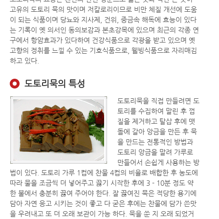
고유의 도토리 묵의 맛이며 저칼로리이므로 비만 체질 개선에 도움
이 되는 식품이며 당뇨와 지사제, 건위, 중금속 해독에 효능이 있다
는 기록이 옛 의서인 동의보감과 본초강목에 있으며 최근의 각종 연
구에서 항암효과가 있다하여 건강식품으로 각광을 받고 있으며 옛
고향의 정취를 느낄 수 있는 기호식품으로, 웰빙식품으로 자리매김
하고 있다.
도토리묵의 특성
도토리묵을 직접 만들려면 도
토리를 수집하여 말린 후 껍
질을 제거하고 탈삽 후에 맷
돌에 갈아 앙금을 만든 후 묵
을 만드는 전통적인 방법과
도토리 앙금을 말려 가루로
만들어서 손쉽게 사용하는 방
법이 있다. 도토리 가루 1컵에 찬물 4컵의 비율로 배합한 후 농도에
따라 물을 조금씩 더 넣어주고 끓기 시작한 후에 3 - 10분 정도 약
한 불에서 충분히 끓여 주어야 한다. 잘 끓여진 묵은 적당한 용기에
담아 자연 응고 시키는 것이 좋고 다 굳은 후에는 찬물에 담가 쓴맛
을 우려내고 또 더 오래 보관이 가능 하다. 묵을 쑨 지 오래 되었거