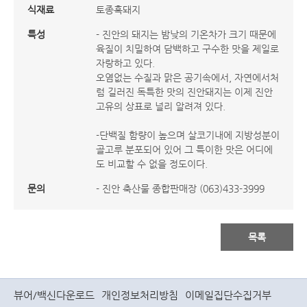
식재료
토종흑돼지
특성
- 진안의 돼지는 밤낮의 기온차가 크기 때문에
육질이 치밀하여 담백하고 구수한 맛을 제일로
자랑하고 있다.
오염없는 수질과 맑은 공기속에서, 자연에서처
럼 길러진 독특한 맛의 진안돼지는 이제 진안
고유의 상표로 널리 알려져 있다.
-단백질 함량이 높으며 살코기내에 지방성분이
골고루 분포되어 있어 그 특이한 맛은 어디에
도 비교할 수 없을 정도이다.
문의
- 진안 축산물 종합판매장 (063)433-3999
목록
뷰어/백신다운로드
개인정보처리방침
이메일집단수집거부