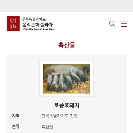
축산물
토종흑돼지
지역
전북특별자치도 진안
분류
축산물