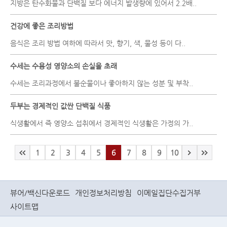
지방은 탄수화물과 단백질 보다 에너지 발생량에 있어서 2.2배..
건강에 좋은 조리방법
음식은 조리 방법 여하에 따라서 맛, 향기, 색, 물성 등이 다..
수세는 수용성 영양소의 손실을 초래
수세는 조리과정에서 불순물이나 좋아하지 않는 성분 및 부착..
두부는 경제적인 값싼 단백질 식품
식생활에서 즉 영양소 섭취에서 경제적인 식생활은 가정의 가..
1
2
3
4
5
6
7
8
9
10
뷰어/백신다운로드
개인정보처리방침
이메일집단수집거부
사이트맵