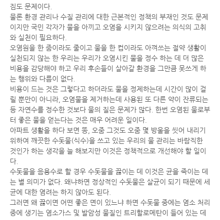
짐도 문제이다.
물론 환경 관리나 수질 관리에 대한 근본적인 정책의 부재인 것도 문제
이지만 국민 각자가 물을 아끼고 오염을 시키지 않으려는 의식의 고취
와 실천이 필요하다.
오염원을 한 줌이라도 줄이고 물을 한 컵이라도 아껴쓰는 절약 생활이
실천되지 않는 한 우리는 우리가 오염시킨 물을 정수 하는 데 더 많은
비용을 감당해야 하고 우리 후손들이 살아갈 환경을 그만큼 못쓰게 하
는 행위와 다름이 없다.
비용이 드는 것은 그렇다고 하더라도 물을 정제하는데 시간이 많이 걸
릴 뿐만이 아니라, 오염물을 제거하는데 사용된 또 다른 약이 잔류되는
등 자연수를 정수한 것보다 물의 질은 문제가 많다. 한번 오염된 물로부
터 좋은 물을 얻는다는 것은 매우 어려운 일이다.
아파트 생활을 하다 보면 똥, 오줌 그것도 오줌 몇 방울을 씻어 내리기
위하여 깨끗한 수돗물(식수)을 쓰고 있는 우리의 물 관리는 바람직한
것인가 하는 생각을 늘 해보지만 이것은 정책적으로 개선해야 할 일이
다.
수돗물을 음용수로 할 경우 수돗물을 끓이는 데 이것은 균을 죽이는 데
는 별 의미가 없다. 왜냐하면 정상적인 수돗물은 살균이 되기 때문에 세
균에 대한 염려는 하지 않아도 된다.
그러면 왜 끓이면 어떤 좋은 면이 있느냐 하면 수돗물 중에는 염소 처리
중에 생기는 염소가스 및 발암성 물질인 트리할로메탄이 들어 있는 데