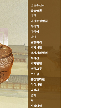
곱돌주전자
곱돌풍로
다관
다관뚜껑받침
다식기
다식상
다연
물항아리
백자사발
백자자라형병
백자잔
백자편병
버림그릇
보조상
분청헌다잔
식힘사발
앞접시
연지
저
진상다병