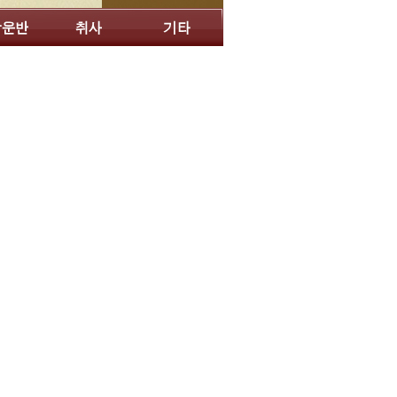
차거름망
차측
차항아리
찻사발주머니
찻상보
찻수건
찻잔
찻잔받침
철제절구
철화사발
청자정병
탕관
표자
화로
휴대용다기함
흑유편병
흑유주전자