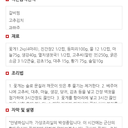
갈비찜
고추김치
과하주
김치밥
재료
꽃게장
꽃게1.2㎏(4마리), 진간장2 1/2컵, 등피리100g, 물 12 1/2컵, 마
녹두빈대떡
늘75g, 생강40g, 멸치생젓국1 1/2컵, 고추씨(말린 것)250g, 굵은
다슬기탕
소금 3 1/2큰술, 감초15g, 대추 15g, 황기 75g, 솔잎10g
달래 해물전
대합구이
조리법
도토리묵
1. 꽃게는 솔로 문질러 깨끗이 씻은 후 물기는 제거한다. 2. 베주머
돌솥밥
니에 고추씨, 대추, 마늘, 생강, 당귀, 감초 등을 넣고 간장 액젓을
두릅전골
첨가하여 3시간정도 끓인다. 3. 꽃게를 항아리에 넣고 3시간 끓인
두부떡국
장을 식힌 후에 붓는다. 4. 매일 간장만 따라내어 끓여 식혀 붓기를
땅콩두부
3회(3일) 한 후 다시 3일간 두었다가 먹는다.
자막 및 설명
모주(김시원)
“안녕하십니까. 가상조리실의 박성종입니다. 이 시간에는 군산의
모주(송호연)