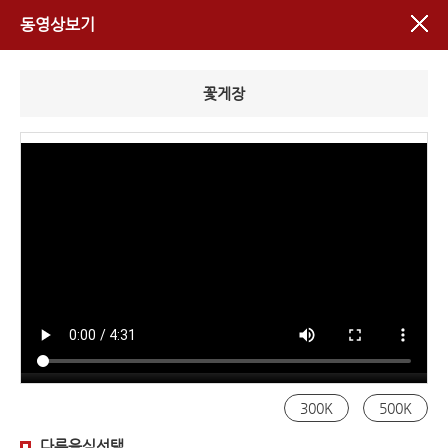
동영상보기
꽃게장
300K
500K
다른음식선택