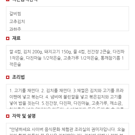
갈비찜
고추김치
과하주
김치밥
재료
꽃게장
쌀 4컵, 김치 200g, 돼지고기 150g, 물 4컵, 진간장 2큰술, 다진파
녹두빈대떡
1작은술, 다진마늘 1/2작은술, 고춧가루 1/2작은술, 통깨참기름 1
다슬기탕
작은술
달래 해물전
대합구이
조리법
도토리묵
1. 고기를 채썬다. 2. 김치를 채썬다. 3.채썰은 김치와 고기를 프라
돌솥밥
이팬에 넣고 볶는다. 4. 냄비에 불린쌀을 넣고 볶은김치와 고기를
두릅전골
넣어 밥을 짓는다. 5.진간장, 다진파, 다진마늘, 고춧가루, 깨소금,
두부떡국
참기름을 넣고 양념장을 만든다. 6.15분정도 뜸을 들게 한 후 그릇
땅콩두부
에 담아 완성한다.
자막 및 설명
모주(김시원)
“안녕하세요 사이버 음식문화 체험관 조리실의 권미자입니다. 오늘
모주(송호연)