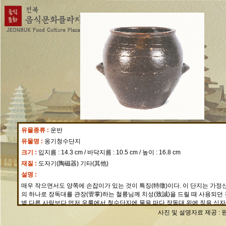
유물종류 :
운반
유물명 :
옹기청수단지
크기 :
입지름 : 14.3 cm / 바닥지름 : 10.5 cm / 높이 : 16.8 cm
재질 :
도자기(陶磁器) 기타(其他)
설명 :
매우 작으면서도 양쪽에 손잡이가 있는 것이 특징(特徵)이다. 이 단지는 가정
의 하나로 장독대를 관장(管掌)하는 철륭님께 치성(致誠)을 드릴 때 사용되던 
벽 다른 사람보다 먼저 우룰에서 청수단지에 물을 떠다 장독대 위에 짚을 십자
그 위에 올린 뒤 집안의 평안과 가족의 건강 등을 빌었다. 몸체에는 2개의 손
사진 및 설명자료 제공 :
너벙꼭지 형태이다. 짙은 갈색유(褐色釉)를 전면에 바른 후 바닥은 훑어 내고 