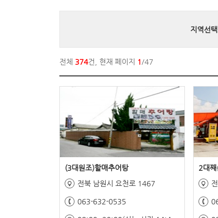
지역선택
전체
374
건, 현재 페이지
1
/47
(3대원조)할매추어탕
2대째
전북 남원시 요천로 1467
063-632-0535
0