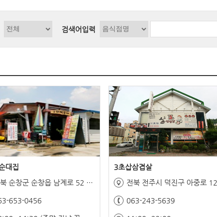
검색어입력
순대집
3초삽삼겹살
전북 순창군 순창읍 남계로 52 순창시장
전북 전주시 덕진구 아중로 12
63-653-0456
063-243-5639