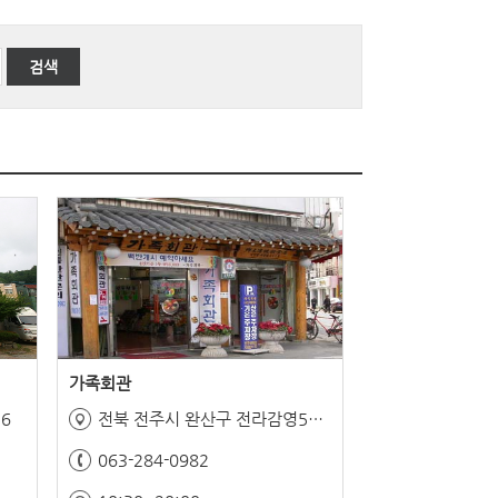
검색
가족회관
6
전북 전주시 완산구 전라감영5길 17
063-284-0982