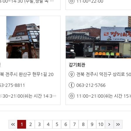
08:00~14:30 (주말,장날 꼭 운영)
11:00~22:00
헌
갑기회관
북 전주시 완산구 현무1길 20
전북 전주시 덕진구 상리로 5
63-275-8811
063-212-5766
11:30~21:00(쉬는 시간 14:30~17:30)
1
2
3
4
5
6
7
8
9
10