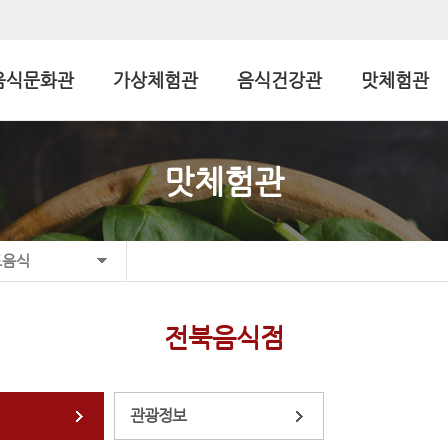
음식문화관
가상체험관
음식건강관
맛체험관
맛체험관
토음식
전북음식점
관광정보