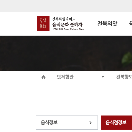
전북의맛
맛체험관
전북향
음식정보
음식점정보