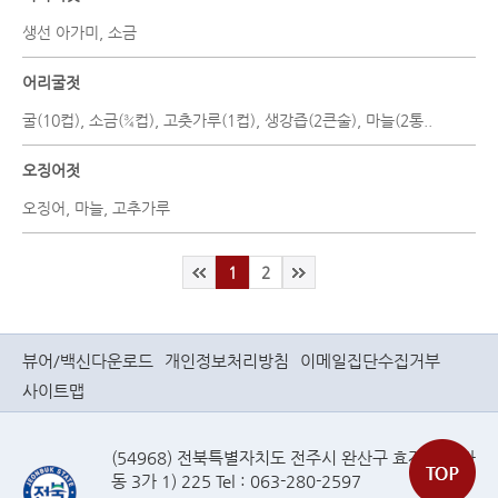
생선 아가미, 소금
어리굴젓
굴(10컵), 소금(¾컵), 고춧가루(1컵), 생강즙(2큰술), 마늘(2통..
오징어젓
오징어, 마늘, 고추가루
1
2
뷰어/백신다운로드
개인정보처리방침
이메일집단수집거부
사이트맵
(54968) 전북특별자치도 전주시 완산구 효자로(효자
동 3가 1) 225 Tel : 063-280-2597