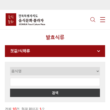
발효식류
젓갈/식해류
검색
전체
10
건, 현재 페이지
1
/2