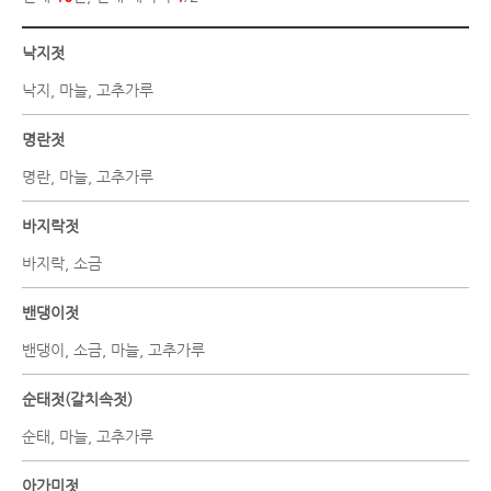
낙지젓
낙지, 마늘, 고추가루
명란젓
명란, 마늘, 고추가루
바지락젓
바지락, 소금
밴댕이젓
밴댕이, 소금, 마늘, 고추가루
순태젓(갈치속젓)
순태, 마늘, 고추가루
아가미젓