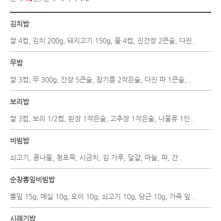
김치밥
쌀 4컵, 김치 200g, 돼지고기 150g, 물 4컵, 진간장 2큰술, 다진..
무밥
쌀 3컵, 무 300g, 간장 5큰술, 참기름 2작은술, 다진 파 1큰술, ..
보리밥
쌀 3컵, 보리 1/2컵, 된장 1작은술, 고추장 1작은술, 나물류 1인..
비빔밥
쇠고기, 콩나물, 청포묵, 시금치, 김 가루, 달걀, 마늘, 파, 간..
순창뽕잎비빔밥
뽕잎 15g, 매실 10g, 오이 10g, 쇠고기 10g, 당근 10g, 가죽 잎 ..
시래기밥