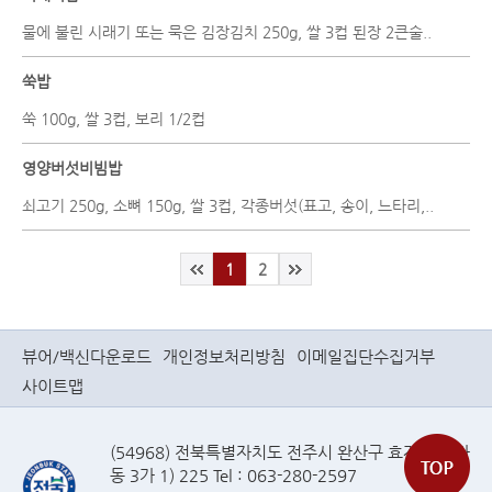
물에 불린 시래기 또는 묵은 김장김치 250g, 쌀 3컵 된장 2큰술..
쑥밥
쑥 100g, 쌀 3컵, 보리 1/2컵
영양버섯비빔밥
쇠고기 250g, 소뼈 150g, 쌀 3컵, 각종버섯(표고, 송이, 느타리,..
1
2
뷰어/백신다운로드
개인정보처리방침
이메일집단수집거부
사이트맵
(54968) 전북특별자치도 전주시 완산구 효자로(효자
동 3가 1) 225 Tel : 063-280-2597