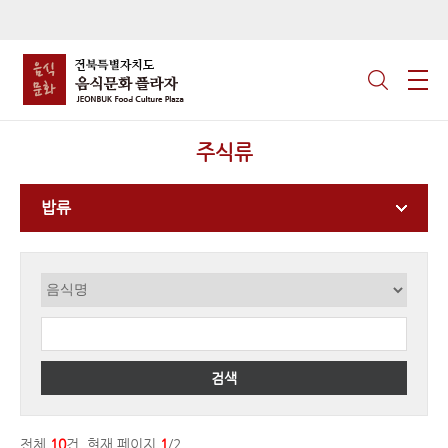
주식류
밥류
검색
전체
10
건, 현재 페이지
1
/2