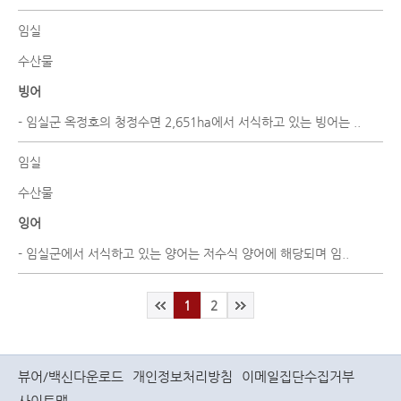
임실
수산물
빙어
- 임실군 옥정호의 청정수면 2,651ha에서 서식하고 있는 빙어는 ..
임실
수산물
잉어
- 임실군에서 서식하고 있는 양어는 저수식 양어에 해당되며 임..
1
2
뷰어/백신다운로드
개인정보처리방침
이메일집단수집거부
사이트맵