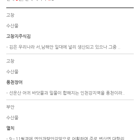
고창
수산물
고창지주식김
- 김은 우리나라 서,남해안 일대에 널리 생산되고 있으나 그중 ..
고창
수산물
풍천장어
- 선운산 어귀 바닷물과 밀물이 합해지는 인천강지역을 풍천이라..
부안
수산물
멸치
- 9∼11월경에 연안개량안강망으로 어획하며 주로 변산면 대항리..