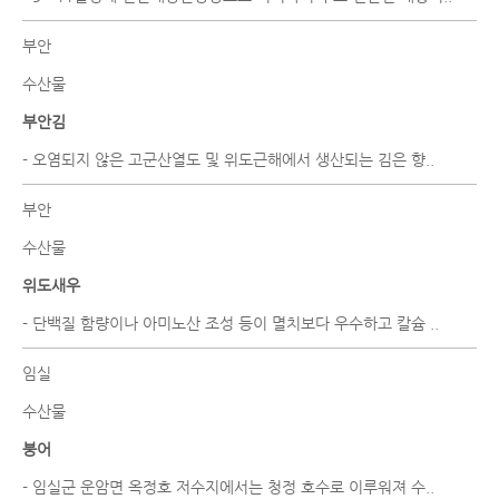
부안
수산물
부안김
- 오염되지 않은 고군산열도 및 위도근해에서 생산되는 김은 향..
부안
수산물
위도새우
- 단백질 함량이나 아미노산 조성 등이 멸치보다 우수하고 칼슘 ..
임실
수산물
붕어
- 임실군 운암면 옥정호 저수지에서는 청정 호수로 이루워져 수..