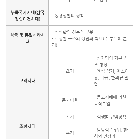
부족국가시대(삼국
- 농경생활의 정착
정립이전시대)
- 식생활의 신분상 구분
삼국 및 통일신라시
- 식생활 구조의 성립과 확대(주·부식의 분
대
리)
- 상차림의 기본구
조 형성
초기
- 육식 삼가, 채소이
용, 다류, 한과류 발
고려시대
달
- 몽고지배에 의한
중기이후
육식복원
전기
- 식생활 규범정착
조선시대
- 남방식품유입, 한
후기
식의 완성기