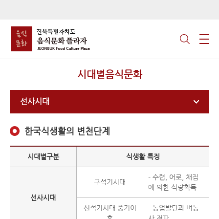
시대별음식문화
선사시대
한국식생활의 변천단계
시대별구분
식생활 특징
- 수렵, 어로, 채집
구석기시대
에 의한 식량획득
선사시대
신석기시대 중기이
- 농업발단과 벼농
후
사 전파