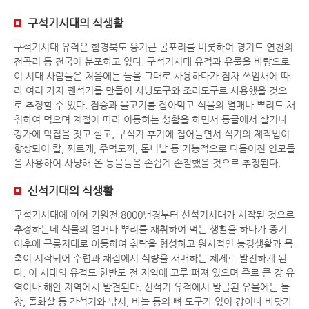
구석기시대의 식생활
구석기시대 유적은 함경북도 웅기군 굴포리를 비롯하여 경기도 연천의
전곡리 등 전국에 분포하고 있다. 구석기시대 유적과 유물을 바탕으로
이 시대 사람들은 처음에는 돌을 그대로 사용하다가 점차 쓰임새에 따
라 여러 가지 뗀석기를 만들어 사냥도구와 조리도구로 사용했을 것으
로 추정할 수 있다. 짐승과 물고기를 잡아먹고 식물의 열매나 뿌리도 채
취하여 먹으며 계절에 따라 이동하는 생활을 하면서 동굴에서 살거나
강가에 막집을 짓고 살고, 구석기 후기에 접어들면서 석기의 제작법이
향상되어 칼, 찌르개, 주먹도끼, 톱니날 등 기능적으로 다듬어진 연모들
을 사용하여 사냥해 온 동물들을 손쉽게 손질했을 것으로 추정된다.
신석기대의 식생활
구석기시대에 이어 기원전 8000년경부터 신석기시대가 시작된 것으로
추정하는데 식물의 열매나 뿌리를 채취하여 먹는 생활을 하다가 중기
이후에 구릉지대로 이동하여 취락을 형성하고 원시적인 농경생활과 목
축이 시작되어 수렵과 채집에서 식량을 재배하는 체제로 발전하게 된
다. 이 시대의 유적도 한반도 전 지역에 고루 퍼져 있으며 주로 큰 강 유
역이나 해안 지역에서 발견된다. 신석기 유적에서 발굴된 유물에는 돌
창, 돌화살 등 간석기와 낚시, 바늘 등의 뼈 도구가 있어 강이나 바닷가