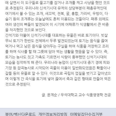
에 살면서 이 도구들로 물고기를 잡거나 조개를 캐고 사냥을 했던 것으
로 추정된다. 우리나라 신석기시대 유적의 상당부분이 패총유적인데
여기에서 볼 수 있는 조개, 새꼬막, 전복, 굴, 홍합, 가리비, 우렁이, 다
슬기 등의 조개류는 오늘날에도 흔히 이용되는 것들이다. 패류 외에도
여러 생선의 뼈들이 발견되어 이 시기에 어패류가 식생활에서 큰 비중
을 차지했던 것으로 보인다.
간석기와 더불어 신석기시대를 대표하는 유물은 바로 토기이다. 빗살
무늬 토기가 한반도 전체에서 두루 발견되었는데 토기는 음식을 끓여
먹거나 먹고 남은 음식을 담아두는 구실을 하여 식품을 저장하고 조리
를 하며 식사를 할 때 그릇에 담아 먹는 생활을 했음을 알 수 있다. 즉,
토기는 농사도 짓고 가축도 기르면서 식량이 풍부했던 신석기시대의
모습을 짐작하게 해 준다. 우리나라 농업이 신석기시대 중기 경에 피와
기장 등 잡곡농사로 시작되어 곡물의 이용이 일반화되었음은 확돌이나
갈돌 등의 유물로 알 수 있다. 이것으로 곡립의 껍질을 벗기고 갈아냈으
며 이렇게 간 곡식을 토기에 넣어 끓여서 죽과 같은 형태로 만들어 먹은
것으로 추정된다.
글. 윤계순 / 우석대학교 교수 식품영영학 전공
뷰어/백신다운로드
개인정보처리방침
이메일집단수집거부